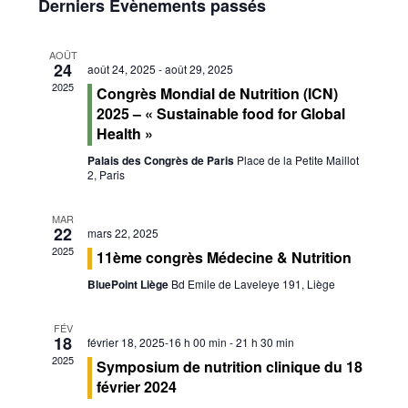
Derniers Évènements passés
navigatio
date.
Évène
de
AOÛT
vues
24
août 24, 2025
-
août 29, 2025
Évènemen
2025
Congrès Mondial de Nutrition (ICN)
2025 – « Sustainable food for Global
Health »
Palais des Congrès de Paris
Place de la Petite Maillot
2, Paris
MAR
22
mars 22, 2025
2025
11ème congrès Médecine & Nutrition
BluePoint Liège
Bd Emile de Laveleye 191, Liège
FÉV
18
février 18, 2025-16 h 00 min
-
21 h 30 min
2025
Symposium de nutrition clinique du 18
février 2024