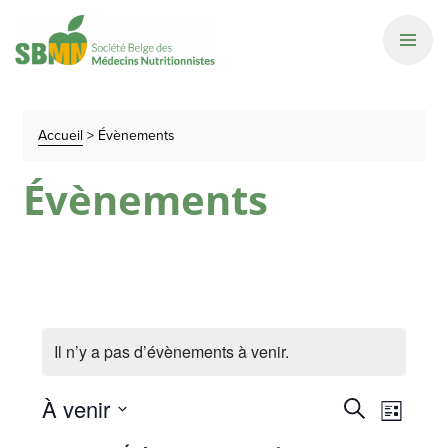
Accueil
>
Évènements
Évènements
Il n’y a pas d’évènements à venir.
Recherch
Naviga
À venir
Recherche
Liste
de
et
Sélectionnez
vues
une